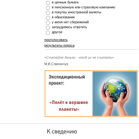
в ценные бумаги
в пенсионную или страховую компанию
в покупку иностранной валюты
в образование
у меня нет сбережений
затрудняюсь ответить
другое
проголосовать
результаты опроса
«Считайте деньги - чтоб их не считать»
М.В.Слипенчук